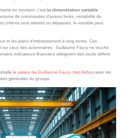
rtante en montant, c’est
la rémunération variable
: volume de commandes d’avions livrés, rentabilité du
les critères sont atteints ou dépassés, le variable peut
ce et les plans d’intéressement à long terme. Ces
eant sur ceux des actionnaires : Guillaume Faury ne touche
rtains indicateurs financiers atteignent des seuils définis
étaille
le salaire de Guillaume Faury chez Airbus
avec les
lées générales du groupe.