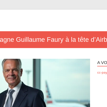
gne Guillaume Faury à la tête d’Air
A VO
cc-pay