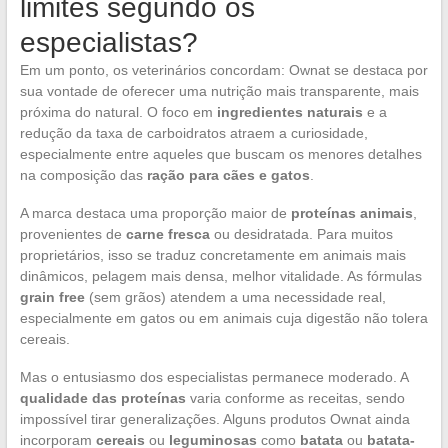
limites segundo os
especialistas?
Em um ponto, os veterinários concordam: Ownat se destaca por
sua vontade de oferecer uma nutrição mais transparente, mais
próxima do natural. O foco em
ingredientes naturais
e a
redução da taxa de carboidratos atraem a curiosidade,
especialmente entre aqueles que buscam os menores detalhes
na composição das
ração para cães e gatos
.
A marca destaca uma proporção maior de
proteínas animais
,
provenientes de
carne fresca
ou desidratada. Para muitos
proprietários, isso se traduz concretamente em animais mais
dinâmicos, pelagem mais densa, melhor vitalidade. As fórmulas
grain free
(sem grãos) atendem a uma necessidade real,
especialmente em gatos ou em animais cuja digestão não tolera
cereais.
Mas o entusiasmo dos especialistas permanece moderado. A
qualidade das proteínas
varia conforme as receitas, sendo
impossível tirar generalizações. Alguns produtos Ownat ainda
incorporam
cereais
ou
leguminosas
como
batata
ou
batata-