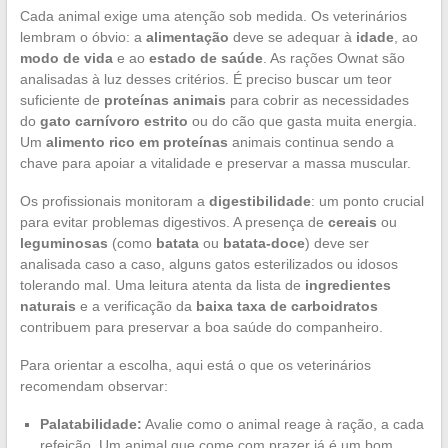
Cada animal exige uma atenção sob medida. Os veterinários
lembram o óbvio: a
alimentação
deve se adequar à
idade
, ao
modo de vida
e ao
estado de saúde
. As rações Ownat são
analisadas à luz desses critérios. É preciso buscar um teor
suficiente de
proteínas animais
para cobrir as necessidades
do
gato carnívoro estrito
ou do cão que gasta muita energia.
Um
alimento rico em proteínas
animais continua sendo a
chave para apoiar a vitalidade e preservar a massa muscular.
Os profissionais monitoram a
digestibilidade
: um ponto crucial
para evitar problemas digestivos. A presença de
cereais
ou
leguminosas
(como
batata
ou
batata-doce
) deve ser
analisada caso a caso, alguns gatos esterilizados ou idosos
tolerando mal. Uma leitura atenta da lista de
ingredientes
naturais
e a verificação da
baixa taxa de carboidratos
contribuem para preservar a boa saúde do companheiro.
Para orientar a escolha, aqui está o que os veterinários
recomendam observar:
Palatabilidade:
Avalie como o animal reage à ração, a cada
refeição. Um animal que come com prazer já é um bom