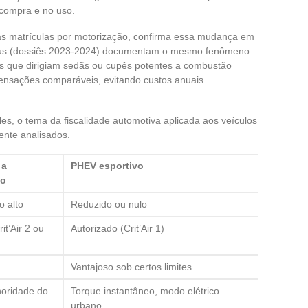
 compra e no uso.
as matrículas por motorização, confirma essa mudança em
rgus (dossiês 2023-2024) documentam o mesmo fenômeno
s que dirigiam sedãs ou cupês potentes a combustão
nsações comparáveis, evitando custos anuais
es, o tema da fiscalidade automotiva aplicada aos veículos
ente analisados.
 a
PHEV esportivo
ão
o alto
Reduzido ou nulo
rit’Air 2 ou
Autorizado (Crit’Air 1)
Vantajoso sob certos limites
noridade do
Torque instantâneo, modo elétrico
urbano