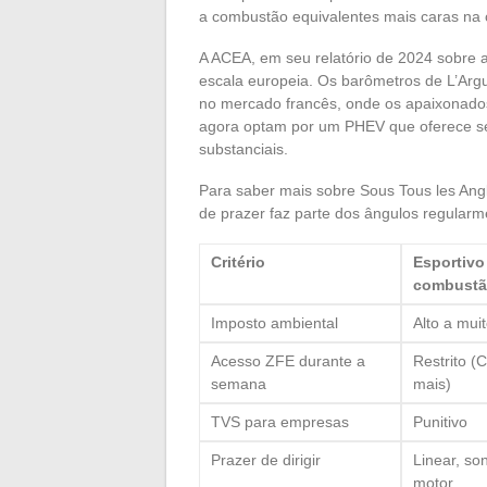
a combustão equivalentes mais caras na
A ACEA, em seu relatório de 2024 sobre 
escala europeia. Os barômetros de L’A
no mercado francês, onde os apaixonado
agora optam por um PHEV que oferece se
substanciais.
Para saber mais sobre Sous Tous les Angl
de prazer faz parte dos ângulos regularm
Critério
Esportivo
combust
Imposto ambiental
Alto a muit
Acesso ZFE durante a
Restrito (C
semana
mais)
TVS para empresas
Punitivo
Prazer de dirigir
Linear, so
motor