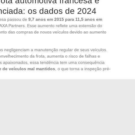
ota automotiva francesa e
ciada: os dados de 2024
ncesa passou de
9,7 anos em 2015 para 11,5 anos em
 AXA Partners. Esse aumento reflete uma extensão do
to das compras de novos veículos devido ao aumento
os negligenciam a manutenção regular de seus veículos.
elhecimento da frota, aumenta o risco de falhas e
 os apaixonados, essa tendência tem uma consequência
 de veículos mal mantidos
, o que torna a inspeção pré-
mercado de usados 2024
te com um histórico de manutenção incompleto merece
s itens mais frequentemente negligenciados em veículos
, amortecedores e circuito de freio.
orte preferido dos franceses, representando mais de 80%
com um veículo motorizado (dados de 2022 do ministério
 ainda mais crítica a questão do estado real da frota em