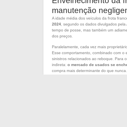
Envelhecimento da fr
manutenção negligen
A idade média dos veículos da frota fra
2024
, segundo os dados divulgados pela
tempo de posse, mas também um adiamen
dos preços.
Paralelamente, cada vez mais proprietári
Esse comportamento, combinado com o env
sinistros relacionados ao reboque. Para
indireta:
o mercado de usados se enche
compra mais determinante do que nunca.
Pontos de atenção no 
Um veículo anunciado a um preço atraen
uma avaliação mecânica independente. O
envelhecidos dizem respeito à distribuição
O carro continua sendo o modo de transp
dos quilômetros percorridos anualmente 
dos Transportes). Essa dependência torna