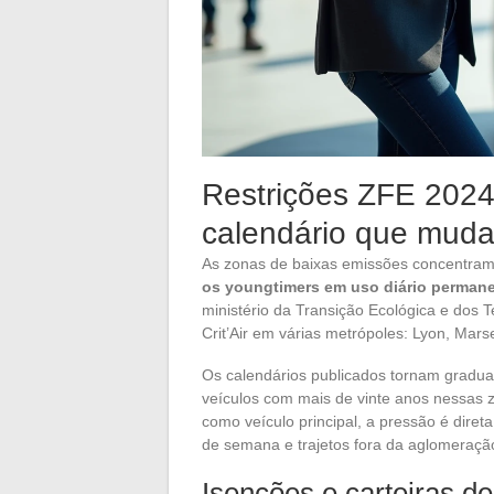
Restrições ZFE 2024
calendário que muda
As zonas de baixas emissões concentram
os youngtimers em uso diário perma
ministério da Transição Ecológica e dos T
Crit’Air em várias metrópoles: Lyon, Mars
Os calendários publicados tornam gradua
veículos com mais de vinte anos nessas 
como veículo principal, a pressão é direta
de semana e trajetos fora da aglomeraçã
Isenções e carteiras de