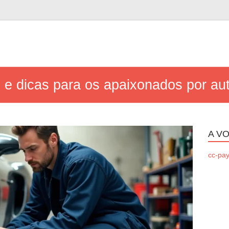
s e dicas para os apaixonados por a
A VO
cc-pay