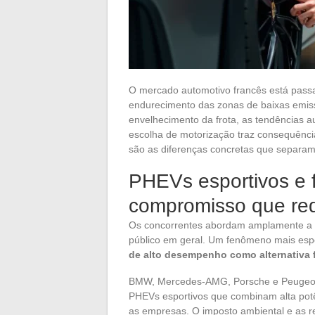
O mercado automotivo francês está pass
endurecimento das zonas de baixas emissõ
envelhecimento da frota, as tendências
escolha de motorização traz consequências
são as diferenças concretas que separam
PHEVs esportivos e f
compromisso que rede
Os concorrentes abordam amplamente a tr
público em geral. Um fenômeno mais esp
de alto desempenho como alternativa 
BMW, Mercedes-AMG, Porsche e Peugeot 
PHEVs esportivos que combinam alta potê
as empresas. O imposto ambiental e as 