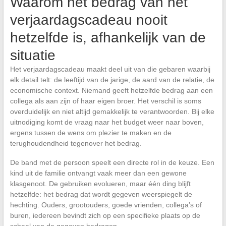
Waarom het bedrag van het
verjaardagscadeau nooit
hetzelfde is, afhankelijk van de
situatie
Het verjaardagscadeau maakt deel uit van die gebaren waarbij
elk detail telt: de leeftijd van de jarige, de aard van de relatie, de
economische context. Niemand geeft hetzelfde bedrag aan een
collega als aan zijn of haar eigen broer. Het verschil is soms
overduidelijk en niet altijd gemakkelijk te verantwoorden. Bij elke
uitnodiging komt de vraag naar het budget weer naar boven,
ergens tussen de wens om plezier te maken en de
terughoudendheid tegenover het bedrag.
De band met de persoon speelt een directe rol in de keuze. Een
kind uit de familie ontvangt vaak meer dan een gewone
klasgenoot. De gebruiken evolueren, maar één ding blijft
hetzelfde: het bedrag dat wordt gegeven weerspiegelt de
hechting. Ouders, grootouders, goede vrienden, collega’s of
buren, iedereen bevindt zich op een specifieke plaats op de
schaal van de gegeven bedragen.