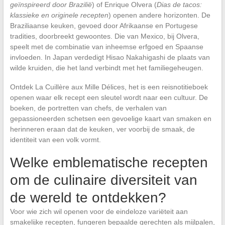
geïnspireerd door Brazilië
) of Enrique Olvera (
Dias de tacos:
klassieke en originele recepten
) openen andere horizonten. De
Braziliaanse keuken, gevoed door Afrikaanse en Portugese
tradities, doorbreekt gewoontes. Die van Mexico, bij Olvera,
speelt met de combinatie van inheemse erfgoed en Spaanse
invloeden. In Japan verdedigt Hisao Nakahigashi de plaats van
wilde kruiden, die het land verbindt met het familiegeheugen.
Ontdek La Cuillère aux Mille Délices, het is een reisnotitieboek
openen waar elk recept een sleutel wordt naar een cultuur. De
boeken, de portretten van chefs, de verhalen van
gepassioneerden schetsen een gevoelige kaart van smaken en
herinneren eraan dat de keuken, ver voorbij de smaak, de
identiteit van een volk vormt.
Welke emblematische recepten
om de culinaire diversiteit van
de wereld te ontdekken?
Voor wie zich wil openen voor de eindeloze variëteit aan
smakelijke recepten, fungeren bepaalde gerechten als mijlpalen,