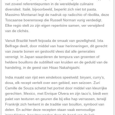
net zoveel referentiepunten in de wereldwijde culinaire
diversiteit. Italië, bijvoorbeeld, beperkt zich niet tot pasta.
Massimo Montanari legt de nadruk op radicchio of ribollita, deze
Toscaanse boerensoep die Russell Norman vurig verdedigt.
Elke regio stelt zo zijn eigen repertoire samen, ver verwijderd
van de clichés.
Vanuit Brazilië heeft feijoada de smaak van gezelligheid. Ixta
Belfrage deelt, door middel van haar herinneringen, dit gerecht
van zwarte bonen en gestoofd vlees dat alle generaties
verenigt. In Japan waarderen de tempura van groenten of
heldere bouillons de subtiliteit van kruiden en de geduld van de
handeling, in de geest van Hisao Nakahigashi.
India maakt van rijst een eindeloos speelveld: biryani, curry’s,
dosa, elk recept vertelt over een gebied, een seizoen. Zuri
Camille de Souza schetst het portret door middel van kleurrijke
gerechten. Mexico, met Enrique Olvera en zijn taco’s, biedt een
palet van texturen en geuren die bij elke hap verrassen, terwijl
Frankrijk zich herkent in de traditie van bouillon, symbool van
delen. En achter deze recepten staan vaak eenvoudige
ingrediënten, heruitgevonden door de hand van de kok.