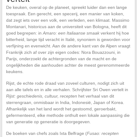
De keuken, overal op de planeet, spreekt luider dan een lange
toespraak. Een gerecht, een specerij, een manier van koken,
dat zegt iets over een volk, een verleden, een klimaat. Massimo
Montanari, historicus aan de universiteit van Bologna, heeft dit
goed begrepen: in
Amaro: een Italiaanse smaak
verkent hij hoe
bitterheid, lange tijd veracht in Italië, synoniem is geworden voor
verfijning en evenwicht. Aan de andere kant van de Alpen vraagt
Frankrijk zich af over zijn eigen codes: Nora Bouazzouni, in
Parijs, onderzoekt de achtergronden van de macht en de
ongelijkheden die aanhouden achter de meest gerenommeerde
keukens.
Rijst, de echte rode draad van zoveel culturen, nodigt zich uit
aan alle tafels en in alle verhalen. Schrijfster Sri Owen vertelt in
Rijst: geschiedenis, cultuur, recepten
het verhaal van dit
sterrengraan, onmisbaar in India, Indonesië, Japan of Korea.
Afhankelijk van het land wordt het gestoomd, geroerbakt,
gefermenteerd, elke methode onthult een lokale aanpassing die
van generatie op generatie is doorgegeven.
De boeken van chefs zoals Ixta Belfrage (
Fusao: recepten