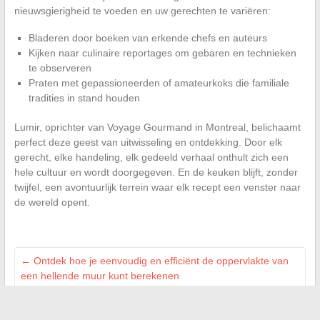
nieuwsgierigheid te voeden en uw gerechten te variëren:
Bladeren door boeken van erkende chefs en auteurs
Kijken naar culinaire reportages om gebaren en technieken
te observeren
Praten met gepassioneerden of amateurkoks die familiale
tradities in stand houden
Lumir, oprichter van Voyage Gourmand in Montreal, belichaamt
perfect deze geest van uitwisseling en ontdekking. Door elk
gerecht, elke handeling, elk gedeeld verhaal onthult zich een
hele cultuur en wordt doorgegeven. En de keuken blijft, zonder
twijfel, een avontuurlijk terrein waar elk recept een venster naar
de wereld opent.
←
Ontdek hoe je eenvoudig en efficiënt de oppervlakte van
een hellende muur kunt berekenen
Wat te doen als de Mondial Relay-tracking vastloopt bij uw
pakket?
→