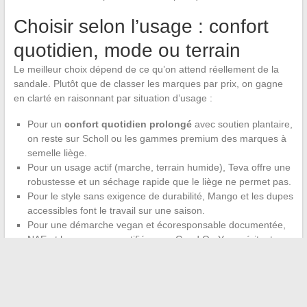
Choisir selon l’usage : confort
quotidien, mode ou terrain
Le meilleur choix dépend de ce qu’on attend réellement de la
sandale. Plutôt que de classer les marques par prix, on gagne
en clarté en raisonnant par situation d’usage :
Pour un
confort quotidien prolongé
avec soutien plantaire,
on reste sur Scholl ou les gammes premium des marques à
semelle liège.
Pour un usage actif (marche, terrain humide), Teva offre une
robustesse et un séchage rapide que le liège ne permet pas.
Pour le style sans exigence de durabilité, Mango et les dupes
accessibles font le travail sur une saison.
Pour une démarche vegan et écoresponsable documentée,
NAE et les marques certifiées par Good On You méritent
d’être explorées.
L’été revient chaque année, et les pieds qui supportent mal la
chaleur méritent mieux qu’un achat par défaut. Prendre dix