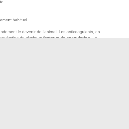
te
tement habituel
ndement le devenir de l’animal. Les anticoagulants, en
 production de plusieurs
facteurs de coagulation
. Le
xamen du contexte, sait différencier une intoxication d’une
nel. Agir vite, c’est multiplier les chances de
entes avancées de la
recherche vétérinaire
et du savoir-
é à l’hémorragie perpétuelle. Si la vigilance s’impose, elle
de. À chacun de faire tomber les mythes pour laisser place à
préhension de ce compagnon parfois mal jugé.
 la capitale et admirez ses plus beaux monuments
ésence en ligne grâce aux services de Digital Manager
→