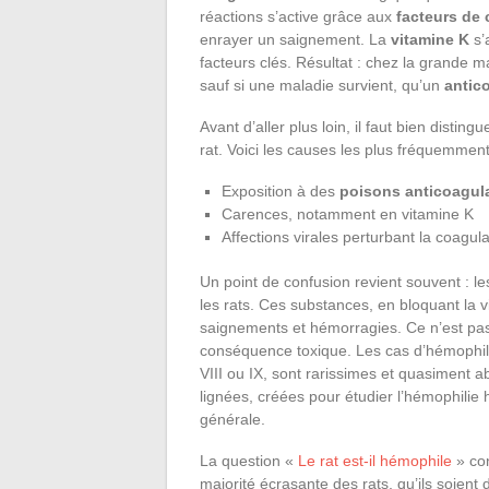
réactions s’active grâce aux
facteurs de
enrayer un saignement. La
vitamine K
s’
facteurs clés. Résultat : chez la grande m
sauf si une maladie survient, qu’un
antic
Avant d’aller plus loin, il faut bien distin
rat. Voici les causes les plus fréquemmen
Exposition à des
poisons anticoagul
Carences, notamment en vitamine K
Affections virales perturbant la coagula
Un point de confusion revient souvent : l
les rats. Ces substances, en bloquant la 
saignements et hémorragies. Ce n’est pas
conséquence toxique. Les cas d’hémophili
VIII ou IX, sont rarissimes et quasiment 
lignées, créées pour étudier l’hémophilie h
générale.
La question «
Le rat est-il hémophile
» con
majorité écrasante des rats, qu’ils soien