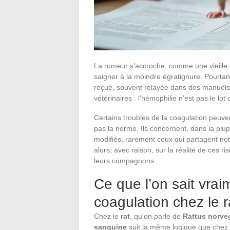
La rumeur s’accroche, comme une vieille é
saigner à la moindre égratignure. Pourtant,
reçue, souvent relayée dans des manuels 
vétérinaires : l’hémophilie n’est pas le lo
Certains troubles de la coagulation peuven
pas la norme. Ils concernent, dans la pl
modifiés, rarement ceux qui partagent not
alors, avec raison, sur la réalité de ces r
leurs compagnons.
Ce que l’on sait vrai
coagulation chez le r
Chez le
rat
, qu’on parle de
Rattus norve
sanguine
suit la même logique que chez