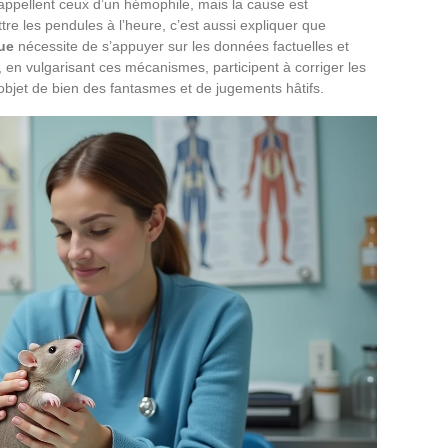
ppellent ceux d’un hémophile, mais la cause est
re les pendules à l’heure, c’est aussi expliquer que
que
nécessite de s’appuyer sur les données factuelles et
s, en vulgarisant ces mécanismes, participent à corriger les
 objet de bien des fantasmes et de jugements hâtifs.