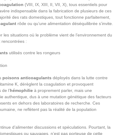
 coagulation
(VIII, IX, XIII, II, VII, X), tous essentiels pour
avère indispensable dans la fabrication de plusieurs de ces
ajorité des rats domestiques, tout fonctionne parfaitement,
oagulant
rôde ou qu’une alimentation déséquilibrée s’invite.
guer les situations où le problème vient de l’environnement du
t rencontrées :
ants
utilisés contre les rongeurs
tion
es
poisons anticoagulants
déployés dans la lutte contre
vitamine K, dérèglent la coagulation et provoquent
 de l’
hémophilie
à proprement parler, mais une
e authentique, dus à une mutation génétique des facteurs
absents en dehors des laboratoires de recherche. Ces
umaine, ne reflètent pas la réalité de la population
tinue d’alimenter discussions et spéculations. Pourtant, la
t domestiques ou sauvages, n’est pas porteuse de cette