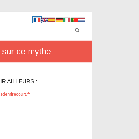
x sur ce mythe
IR AILLEURS :
sdemirecourt.fr