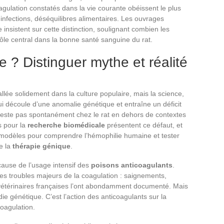
agulation constatés dans la vie courante obéissent le plus
infections, déséquilibres alimentaires. Les ouvrages
e insistent sur cette distinction, soulignant combien les
 rôle central dans la bonne santé sanguine du rat.
le ? Distinguer mythe et réalité
allée solidement dans la culture populaire, mais la science,
ui découle d’une anomalie génétique et entraîne un déficit
feste pas spontanément chez le rat en dehors de contextes
s pour la
recherche biomédicale
présentent ce défaut, et
e modèles pour comprendre l’hémophilie humaine et tester
e la
thérapie génique
.
cause de l’usage intensif des
poisons anticoagulants
.
des troubles majeurs de la coagulation : saignements,
 vétérinaires françaises l’ont abondamment documenté. Mais
adie génétique. C’est l’action des anticoagulants sur la
oagulation.