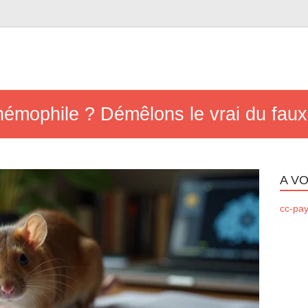
t hémophile ? Démêlons le vrai du fau
A VO
cc-pay