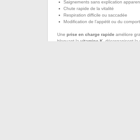
Saignements sans explication apparen
Chute rapide de la vitalité
Respiration difficile ou saccadée
Modification de l’appétit ou du compor
Une
prise en charge rapide
améliore gra
bloquant la
vitamine K
, désorganisent la
vétérinaire, grâce à son expertise et à l’e
pathologie virale ou d’un problème nutrition
rétablissement, en profitant des plus réc
faire des professionnels.
Le rat n’est pas ce héros tragique condamn
s’appuie sur une réalité scientifique soli
la connaissance, et à une meilleure com
←
Découvrez Paris autrement : survolez
Découvrez comment booster votre pr