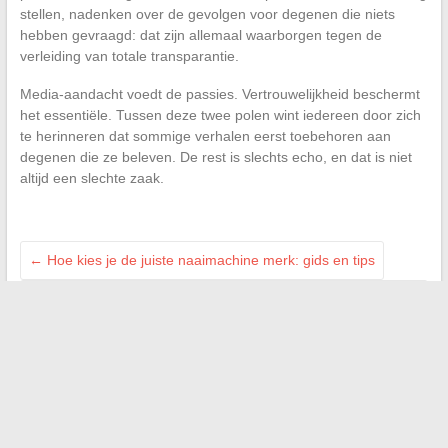
stellen, nadenken over de gevolgen voor degenen die niets
hebben gevraagd: dat zijn allemaal waarborgen tegen de
verleiding van totale transparantie.
Media-aandacht voedt de passies. Vertrouwelijkheid beschermt
het essentiële. Tussen deze twee polen wint iedereen door zich
te herinneren dat sommige verhalen eerst toebehoren aan
degenen die ze beleven. De rest is slechts echo, en dat is niet
altijd een slechte zaak.
←
Hoe kies je de juiste naaimachine merk: gids en tips
Hoe de administratieve afhandeling van uw bedrijf te
optimaliseren met de juiste tools?
→
A VOIR AILLEURS :
cc-paysdemirecourt.fr