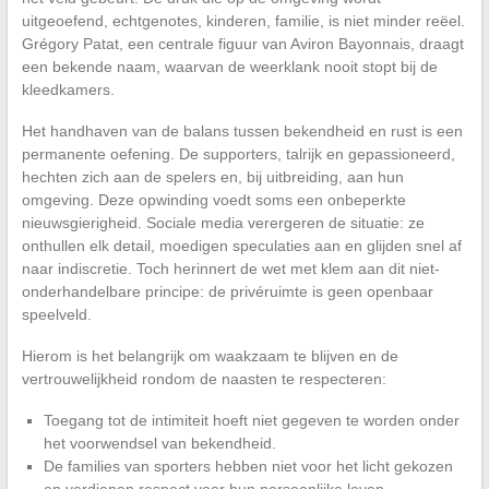
uitgeoefend, echtgenotes, kinderen, familie, is niet minder reëel.
Grégory Patat, een centrale figuur van Aviron Bayonnais, draagt
een bekende naam, waarvan de weerklank nooit stopt bij de
kleedkamers.
Het handhaven van de balans tussen bekendheid en rust is een
permanente oefening. De supporters, talrijk en gepassioneerd,
hechten zich aan de spelers en, bij uitbreiding, aan hun
omgeving. Deze opwinding voedt soms een onbeperkte
nieuwsgierigheid. Sociale media verergeren de situatie: ze
onthullen elk detail, moedigen speculaties aan en glijden snel af
naar indiscretie. Toch herinnert de wet met klem aan dit niet-
onderhandelbare principe: de privéruimte is geen openbaar
speelveld.
Hierom is het belangrijk om waakzaam te blijven en de
vertrouwelijkheid rondom de naasten te respecteren:
Toegang tot de intimiteit hoeft niet gegeven te worden onder
het voorwendsel van bekendheid.
De families van sporters hebben niet voor het licht gekozen
en verdienen respect voor hun persoonlijke leven.