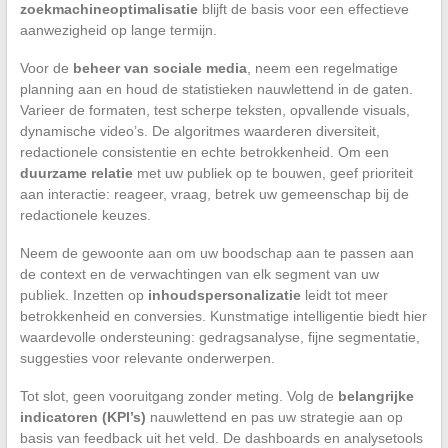
zoekmachineoptimalisatie
blijft de basis voor een effectieve
aanwezigheid op lange termijn.
Voor de
beheer van sociale media
, neem een regelmatige
planning aan en houd de statistieken nauwlettend in de gaten.
Varieer de formaten, test scherpe teksten, opvallende visuals,
dynamische video’s. De algoritmes waarderen diversiteit,
redactionele consistentie en echte betrokkenheid. Om een
duurzame relatie
met uw publiek op te bouwen, geef prioriteit
aan interactie: reageer, vraag, betrek uw gemeenschap bij de
redactionele keuzes.
Neem de gewoonte aan om uw boodschap aan te passen aan
de context en de verwachtingen van elk segment van uw
publiek. Inzetten op
inhoudspersonalizatie
leidt tot meer
betrokkenheid en conversies. Kunstmatige intelligentie biedt hier
waardevolle ondersteuning: gedragsanalyse, fijne segmentatie,
suggesties voor relevante onderwerpen.
Tot slot, geen vooruitgang zonder meting. Volg de
belangrijke
indicatoren (KPI’s)
nauwlettend en pas uw strategie aan op
basis van feedback uit het veld. De dashboards en analysetools