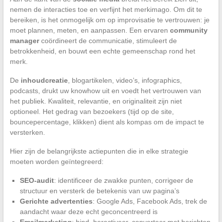
nemen de interacties toe en verfijnt het merkimago. Om dit te
bereiken, is het onmogelijk om op improvisatie te vertrouwen: je
moet plannen, meten, en aanpassen. Een ervaren
community
manager
coördineert de communicatie, stimuleert de
betrokkenheid, en bouwt een echte gemeenschap rond het
merk.
De
inhoudcreatie
, blogartikelen, video’s, infographics,
podcasts, drukt uw knowhow uit en voedt het vertrouwen van
het publiek. Kwaliteit, relevantie, en originaliteit zijn niet
optioneel. Het gedrag van bezoekers (tijd op de site,
bouncepercentage, klikken) dient als kompas om de impact te
versterken.
Hier zijn de belangrijkste actiepunten die in elke strategie
moeten worden geïntegreerd:
SEO-audit
: identificeer de zwakke punten, corrigeer de
structuur en versterk de betekenis van uw pagina’s
Gerichte advertenties
: Google Ads, Facebook Ads, trek de
aandacht waar deze echt geconcentreerd is
Emailmarketing
: bind, heractiveer, converteer met berichten