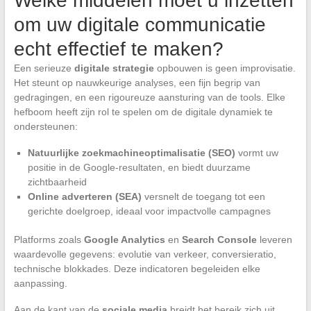
Welke middelen moet u inzetten
om uw digitale communicatie
echt effectief te maken?
Een serieuze
digitale strategie
opbouwen is geen improvisatie.
Het steunt op nauwkeurige analyses, een fijn begrip van
gedragingen, en een rigoureuze aansturing van de tools. Elke
hefboom heeft zijn rol te spelen om de digitale dynamiek te
ondersteunen:
Natuurlijke zoekmachineoptimalisatie (SEO)
vormt uw
positie in de Google-resultaten, en biedt duurzame
zichtbaarheid
Online adverteren (SEA)
versnelt de toegang tot een
gerichte doelgroep, ideaal voor impactvolle campagnes
Platforms zoals
Google Analytics
en
Search Console
leveren
waardevolle gegevens: evolutie van verkeer, conversieratio,
technische blokkades. Deze indicatoren begeleiden elke
aanpassing.
Aan de kant van de
sociale media
breidt het bereik zich uit,