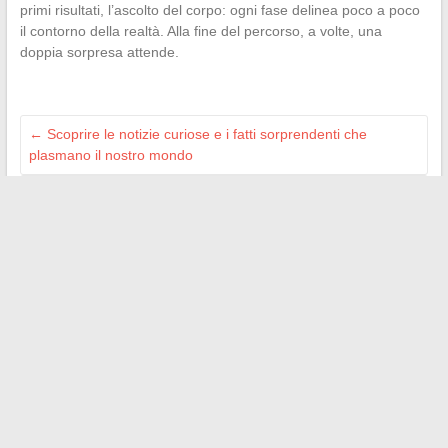
primi risultati, l’ascolto del corpo: ogni fase delinea poco a poco
il contorno della realtà. Alla fine del percorso, a volte, una
doppia sorpresa attende.
←
Scoprire le notizie curiose e i fatti sorprendenti che
plasmano il nostro mondo
Scopri Parigi in un altro modo: sorvola la capitale e ammira i
suoi monumenti più belli
→
A VOIR AILLEURS :
cc-paysdemirecourt.fr