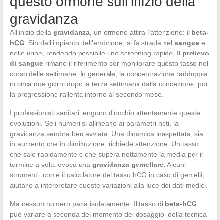
questo ormone sull’inizio della
gravidanza
All’inizio della
gravidanza
, un ormone attira l’attenzione: il
beta-
hCG
. Sin dall’impianto dell’embrione, si fa strada nel
sangue
e
nelle urine, rendendo possibile uno screening rapido. Il
prelievo
di sangue
rimane il riferimento per monitorare questo tasso nel
corso delle settimane. In generale, la concentrazione raddoppia
in circa due giorni dopo la terza settimana dalla concezione, poi
la progressione rallenta intorno al secondo mese.
I professionisti sanitari tengono d’occhio attentamente queste
evoluzioni. Se i numeri si allineano ai parametri noti, la
gravidanza sembra ben avviata. Una dinamica inaspettata, sia
in aumento che in diminuzione, richiede attenzione. Un tasso
che sale rapidamente o che supera nettamente la media per il
termine a volte evoca una
gravidanza gemellare
. Alcuni
strumenti, come il calcolatore del tasso hCG in caso di gemelli,
aiutano a interpretare queste variazioni alla luce dei dati medici.
Ma nessun numero parla isolatamente. Il tasso di
beta-hCG
può variare a seconda del momento del dosaggio, della tecnica