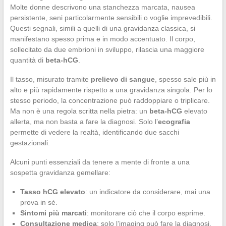
Molte donne descrivono una stanchezza marcata, nausea
persistente, seni particolarmente sensibili o voglie imprevedibili.
Questi segnali, simili a quelli di una gravidanza classica, si
manifestano spesso prima e in modo accentuato. Il corpo,
sollecitato da due embrioni in sviluppo, rilascia una maggiore
quantità di
beta-hCG
.
Il tasso, misurato tramite
prelievo di sangue
, spesso sale più in
alto e più rapidamente rispetto a una gravidanza singola. Per lo
stesso periodo, la concentrazione può raddoppiare o triplicare.
Ma non è una regola scritta nella pietra: un
beta-hCG
elevato
allerta, ma non basta a fare la diagnosi. Solo l’
ecografia
permette di vedere la realtà, identificando due sacchi
gestazionali.
Alcuni punti essenziali da tenere a mente di fronte a una
sospetta gravidanza gemellare:
Tasso hCG elevato
: un indicatore da considerare, mai una
prova in sé.
Sintomi più marcati
: monitorare ciò che il corpo esprime.
Consultazione medica
: solo l’imaging può fare la diagnosi.