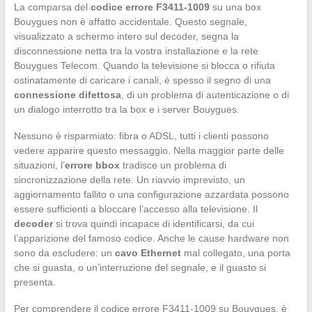
La comparsa del
codice errore F3411-1009
su una box
Bouygues non è affatto accidentale. Questo segnale,
visualizzato a schermo intero sul decoder, segna la
disconnessione netta tra la vostra installazione e la rete
Bouygues Telecom. Quando la televisione si blocca o rifiuta
ostinatamente di caricare i canali, è spesso il segno di una
connessione difettosa
, di un problema di autenticazione o di
un dialogo interrotto tra la box e i server Bouygues.
Nessuno è risparmiato: fibra o ADSL, tutti i clienti possono
vedere apparire questo messaggio. Nella maggior parte delle
situazioni, l’
errore bbox
tradisce un problema di
sincronizzazione della rete. Un riavvio imprevisto, un
aggiornamento fallito o una configurazione azzardata possono
essere sufficienti a bloccare l’accesso alla televisione. Il
decoder
si trova quindi incapace di identificarsi, da cui
l’apparizione del famoso codice. Anche le cause hardware non
sono da escludere: un
cavo Ethernet
mal collegato, una porta
che si guasta, o un’interruzione del segnale, e il guasto si
presenta.
Per comprendere il codice errore F3411-1009 su Bouygues, è