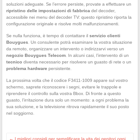
soluzioni adeguate. Se l’errore persiste, provate a effettuare un
ripristino delle impostazioni di fabbrica
del decoder,
accessibile nei menu del decoder TV: questo ripristino riporta la
configurazione originale e risolve molti malfunzionamenti.
Se nulla funziona, è tempo di contattare il
servizio clienti
Bouygues
. Un consulente potrà esaminare la vostra situazione
da remoto, organizzare un intervento o indirizzarvi verso un
negozio Bouygues Telecom
. In alcuni casi, l’intervento di un
tecnico
diventa necessario per risolvere un guasto di rete o un
problema hardware
persistente.
La prossima volta che il codice F3411-1009 appare sul vostro
schermo, saprete riconoscere i segni, evitare le trappole e
riprendere il controllo sulla vostra Bbox. Di fronte a questo
guasto, l’irritazione dura solo un momento: a ogni problema la
sua soluzione, e la televisione ritrova rapidamente il suo posto
nel soggiorno.
←
I migliori consigli per semplificare la vita dei genitori ogni