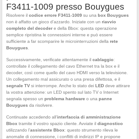
F3411-1009 presso Bouygues
Risolvere il
codice errore F3411-1009
su una
box Bouygues
non è affatto un gioco d’azzardo. Iniziate con un
riavvio
completo del decoder
e della Bbox: questa operazione
semplice ripristina le connessioni interne e può essere
sufficiente a far scomparire le microinterruzioni della
rete
Bouygues
.
Successivamente, verificate attentamente il
cablaggio
:
controllate il collegamento del cavo Ethernet tra la box e il
decoder, così come quello del cavo HDMI verso la televisione.
Un collegamento mal assicurato o una presa difettosa, e il
segnale TV
si interrompe. Anche lo stato dei
LED
deve attirare
la vostra attenzione: un LED spento sul lato TV o Internet
segnala spesso un
problema hardware
o una
panne
Bouygues
da risolvere.
Continuate accedendo all’
interfaccia di amministrazione
Bbox
tramite il vostro spazio cliente. Avviate il
diagnostico
utilizzando l’
assistente Bbox
: questo strumento rileva le
anomalie di connessione, i conflitti di indirizzi IP e propone