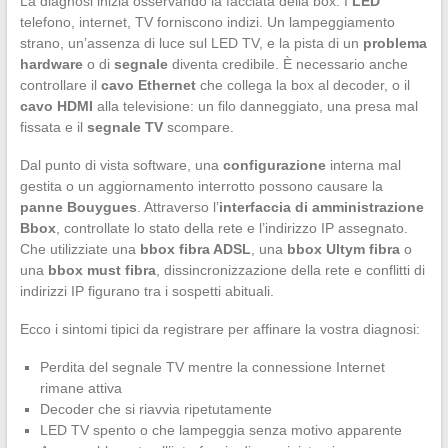
La diagnosi inizia osservando la facciata della box. I
LED
telefono, internet, TV forniscono indizi. Un lampeggiamento
strano, un’assenza di luce sul LED TV, e la pista di un
problema
hardware
o di
segnale
diventa credibile. È necessario anche
controllare il
cavo Ethernet
che collega la box al decoder, o il
cavo HDMI
alla televisione: un filo danneggiato, una presa mal
fissata e il
segnale TV
scompare.
Dal punto di vista software, una
configurazione
interna mal
gestita o un aggiornamento interrotto possono causare la
panne Bouygues
. Attraverso l’
interfaccia di amministrazione
Bbox
, controllate lo stato della rete e l’indirizzo IP assegnato.
Che utilizziate una
bbox fibra ADSL
, una
bbox Ultym fibra
o
una
bbox must fibra
, dissincronizzazione della rete e conflitti di
indirizzi IP figurano tra i sospetti abituali.
Ecco i sintomi tipici da registrare per affinare la vostra diagnosi:
Perdita del segnale TV mentre la connessione Internet
rimane attiva
Decoder che si riavvia ripetutamente
LED TV spento o che lampeggia senza motivo apparente