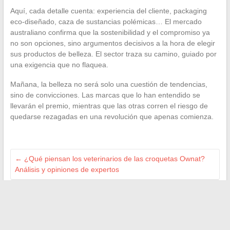
Aquí, cada detalle cuenta: experiencia del cliente, packaging
eco-diseñado, caza de sustancias polémicas… El mercado
australiano confirma que la sostenibilidad y el compromiso ya
no son opciones, sino argumentos decisivos a la hora de elegir
sus productos de belleza. El sector traza su camino, guiado por
una exigencia que no flaquea.
Mañana, la belleza no será solo una cuestión de tendencias,
sino de convicciones. Las marcas que lo han entendido se
llevarán el premio, mientras que las otras corren el riesgo de
quedarse rezagadas en una revolución que apenas comienza.
←
¿Qué piensan los veterinarios de las croquetas Ownat?
Análisis y opiniones de expertos
Cómo elegir bien la marca de tu máquina de coser: guía y
consejos
→
A VOIR AILLEURS :