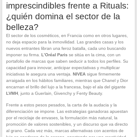
imprescindibles frente a Rituals:
¿quién domina el sector de la
belleza?
El sector de los cosméticos, en Francia como en otros lugares,
no deja espacio para la inmovilidad. Las grandes casas y los
nuevos entrantes libran una feroz batalla, cada uno buscando
imponer su firma.
L’Oréal Paris
se sitúa en la cima, con un
portafolio de marcas que saben seducir a todos los perfiles. Su
capacidad para innovar, anticipar expectativas y multiplicar
iniciativas le asegura una ventaja.
NIVEA
sigue firmemente
arraigada en los hábitos familiares, mientras que Chanel y Dior
encarnan el brillo del lujo a la francesa, bajo el ala del gigante
LVMH
, junto a Guerlain, Givenchy y Fenty Beauty.
Frente a estos pesos pesados, la carta de la audacia y la
diferenciación se impone. Las estrategias ganadoras apuestan
por el reciclaje de envases, la formulación más natural, la
promoción de valores sostenibles, y un discurso que va directo
al grano. Cada vez más, marcas alternativas con acentos de
lujo se apoderan de la escena, apostando por una creatividad